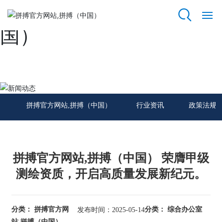
拼搏官方网站,拼搏（中
国）
拼
搏
官
方
新闻动态
网
站,
拼搏官方网站,拼搏（中国）
行业资讯
政策法规
拼
搏
（中
国）
拼搏官方网站,拼搏（中国） 荣膺甲级
关
测绘资质，开启高质量发展新纪元。
于
我
们
分类： 拼搏官方网
分类： 综合办公室
发布时间：2025-05-14
站,拼搏（中国）