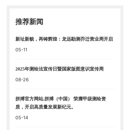
员
工
推荐新闻
天
地
新址新貌，再铸辉煌：龙远勘测乔迁营业周开启
人
05-11
才
招
聘
2025年测绘法宣传日暨国家版图意识宣传周
08-26
联
系
我
拼搏官方网站,拼搏（中国） 荣膺甲级测绘资
们
质，开启高质量发展新纪元。
05-14