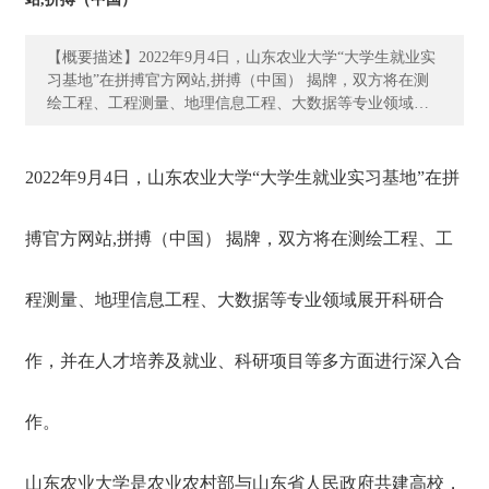
资
质
荣
【概要描述】2022年9月4日，山东农业大学“大学生就业实
习基地”在拼搏官方网站,拼搏（中国） 揭牌，双方将在测
誉
绘工程、工程测量、地理信息工程、大数据等专业领域展
开科研合作，并在人才培养及就业、科研项目等多方面进
主
行深入合作。 山东农业大学是农业农村部与山东省人民政
营
府共建高校，国家林业和草原局与山东省人民政府共建高
2022年9月4日，山东农业大学“大学生就业实习基地”在拼
业
校，是教育部、农业农村部、国家林业和草原局首批卓越
务
农林人才教育培养计划改革试点高校，是山东省首批五所
搏官方网站,拼搏（中国） 揭牌，双方将在测绘工程、工
应用基础型特色名校之一，是山东省高水平大学“冲一流”建
设高校，是首届全国文明校园。近年来，学校毕业生就业
项
质量位居省属高校前列，深造率平均在38%以上，荣获全国
目
程测量、地理信息工程、大数据等专业领域展开科研合
毕业生就业典型经验高校50强、全国创新创业典型经验高
案
校50强。 学校现有在校生34262人，其中本科生29150人，
例
博士、硕士研究生5112人，继续教育类学生21532人。现有
作，并在人才培养及就业、科研项目等多方面进行深入合
教职工2522人，教师中有教授、副教授1259人，中国科学
新
院院士1人，中国工程院院士2人，长江学者特聘教授1人，
作。
闻
青年长江学者2人，国家杰出青年科学基金获得者6人，国
动
家优秀青年科学基金获得者3人，国家万人计划领军人才3
人，国家“百千万人才工程”入选者11人，国家有突出贡献的
态
山东农业大学是农业农村部与山东省人民政府共建高校，