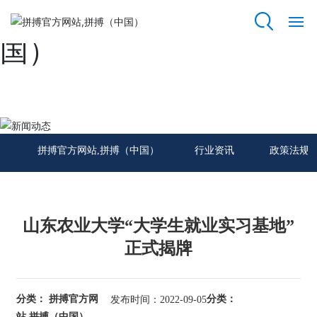
拼搏官方网站,拼搏（中
国）
拼
搏
官
方
新闻动态
网
站,
拼搏官方网站,拼搏（中国）
行业资讯
政策法规
拼
搏
（中
国）
山东农业大学“大学生就业实习基地”
关
正式揭牌
于
我
们
分类： 拼搏官方网
分类：
发布时间：2022-09-05
站,拼搏（中国）