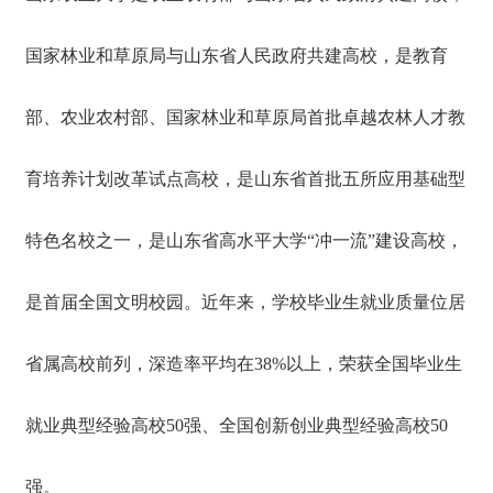
中青年专家7人，全国专业技术杰出人才1人，国家级教学
名师4人，其他国家级领军人才7人；“长江学者和创新团队
员
发展计划”创新团队2个，国家级教学团队3个；山东省“一事
国家林业和草原局与山东省人民政府共建高校，是教育
工
一议”引进顶尖人才1人，泰山人才工程专家60余人，其中
天
泰山学者优势特色学科人才团队领军人才1人，泰山学者攀
地
部、农业农村部、国家林业和草原局首批卓越农林人才教
登专家5人、特聘专家21人、青年专家14人，泰山产业领军
人才18人。 “实践教学基地”的建立，将有力推进双方在产
学研方面的合作，为培养行业急需的高层次人才做出应有
人
育培养计划改革试点高校，是山东省首批五所应用基础型
的贡献。
才
招
特色名校之一，是山东省高水平大学“冲一流”建设高校，
聘
是首届全国文明校园。近年来，学校毕业生就业质量位居
联
系
我
省属高校前列，深造率平均在38%以上，荣获全国毕业生
们
就业典型经验高校50强、全国创新创业典型经验高校50
强。