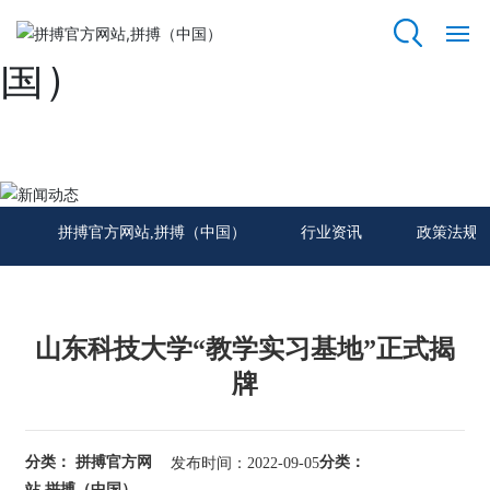
拼搏官方网站,拼搏（中
国）
拼
搏
官
方
新闻动态
网
站,
拼搏官方网站,拼搏（中国）
行业资讯
政策法规
拼
搏
（中
国）
山东科技大学“教学实习基地”正式揭
关
牌
于
我
们
分类： 拼搏官方网
分类：
发布时间：2022-09-05
站,拼搏（中国）