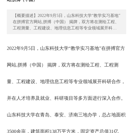
资
质
荣
【概要描述】2022年9月5日，山东科技大学“教学实习基地”
在拼搏官方网站,拼搏（中国） 揭牌，双方将在测绘工程、
誉
工程测量、工程建设、地理信息工程等专业领域展开科研
合作，并在人才培养及就业、科研项目等多方面进行深入
主
合作。 山东科技大学在青岛、泰安、济南三地办学，总占
营
地面积3500余亩，建筑面积138万平方米，固定资产总值31
2022年9月5日，山东科技大学“教学实习基地”在拼搏官方
业
亿元，教学科研仪器设备总值8亿元。学校设有教学单位33
务
个，科研单位5个。有博士后科研流动站9个，博士学位授
网站,拼搏（中国） 揭牌，双方将在测绘工程、工程测
权一级学科10个，硕士学位授权一级学科31个，硕士专业
学位类别19个，本科专业97个。有国家重点（培育）学科1
项
个，山东省高水平学科4个，山东省一流学科5个，另有省
目
量、工程建设、地理信息工程等专业领域展开科研合作，
市级重点学科19个，工程学、数学、化学、材料科学、地
案
球科学、计算机科学、环境与生态学7个学科进入ESI全球
例
排名前1%。有省部共建国家重点实验室培育基地1个，国家
并在人才培养及就业、科研项目等多方面进行深入合作。
地方联合工程研究中心2个，国家工程实验室1个，省部级
新
及青岛市实验室(基地)和工程（技术）研究中心92个。 现
山东科技大学在青岛、泰安、济南三地办学，总占地面积
闻
有全日制本科在校生32300余人，研究生9000余人。有教职
动
工3300余人，其中正高级职称人员360余人。有两院院士4
人，聘任院士12人，日本工程院外籍院士1人，长江学者、
态
3500余亩，建筑面积138万平方米，固定资产总值31亿