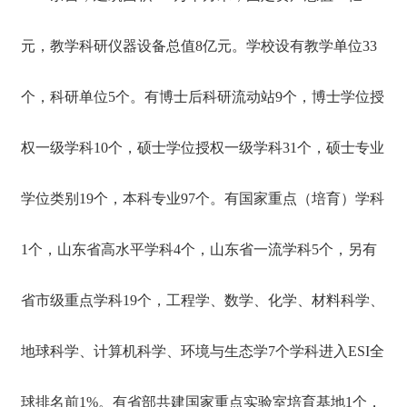
国家杰青、百千万人才工程等国家级人才工程人选21人，
享受国务院政府特殊津贴人员52人。有泰山学者优势特色
员
学科人才团队领军人才2人，泰山学者攀登计划专家、特聘
元，教学科研仪器设备总值8亿元。学校设有教学单位33
工
专家及青年专家31人，山东省有突出贡献的中青年专家18
天
人。有全国模范教师4人，全国优秀教师7人，国家教学名
地
个，科研单位5个。有博士后科研流动站9个，博士学位授
师1人，山东省教学名师17人。有国家级教学团队1个，国
家级课程思政教学团队1个，省级教学团队8个。有教育部
创新团队2个，山东省高校创新团队2个，山东省高等学校
人
权一级学科10个，硕士学位授权一级学科31个，硕士专业
青创科技计划创新团队19个、人才引育计划创新团队11
才
个。 “实践教学基地”的建立，将有力推进双方在产学研方
招
面的合作，为培养行业急需的高层次人才做出应有的贡
学位类别19个，本科专业97个。有国家重点（培育）学科
聘
献。
1个，山东省高水平学科4个，山东省一流学科5个，另有
联
系
我
省市级重点学科19个，工程学、数学、化学、材料科学、
们
地球科学、计算机科学、环境与生态学7个学科进入ESI全
球排名前1%。有省部共建国家重点实验室培育基地1个，