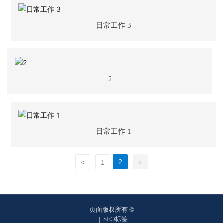
资
质
日常工作 3
荣
誉
主
营
2
业
务
项
日常工作 1
目
案
例
2
<
1
>
新
闻
动
页面版权所有 ©
态
|
SEO标签