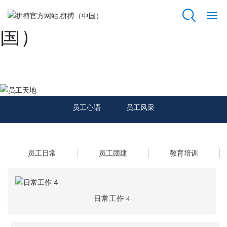
拼搏官方网站,拼搏（中
国）
拼
搏
官
方
员工天地
网
站,
员工心语
员工风采
拼
搏
（中
国）
员工日常
员工团建
教育培训
关
于
我
日常工作 4
们